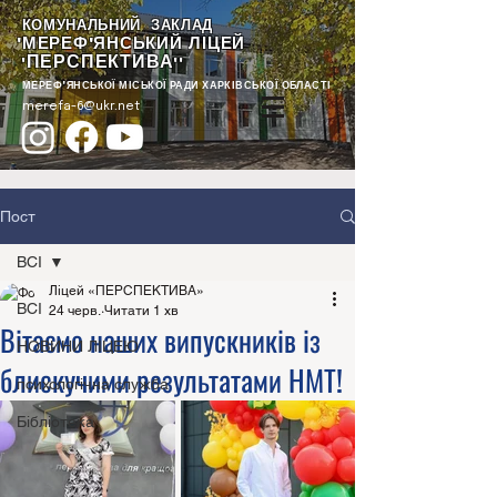
КОМУНАЛЬНИЙ ЗАКЛАД
"МЕРЕФ'ЯНСЬКИЙ ЛІЦЕЙ
ПЕРСПЕКТИВА
"
""
МЕРЕФ'ЯНСЬКОЇ МІСЬКОЇ РАДИ ХАРКІВСЬКОЇ ОБЛАСТІ
merefa-6@ukr.net
Пост
ВСІ
Ліцей «ПЕРСПЕКТИВА»
ВСІ
24 черв.
Читати 1 хв
Вітаємо наших випускників із
НОВИНИ ЛІЦЕЮ
блискучими результатами НМТ!
психологічна служба
Бібліотека