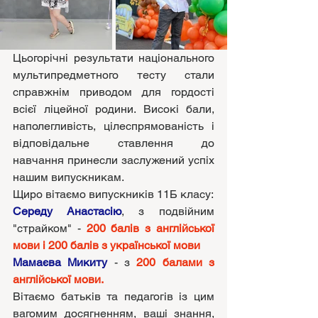
Цьогорічні результати національного 
мультипредметного тесту стали 
справжнім приводом для гордості 
всієї ліцейної родини. Високі бали, 
наполегливість, цілеспрямованість і 
відповідальне ставлення до 
навчання принесли заслужений успіх 
нашим випускникам.
Щиро вітаємо випускників 11Б класу:
Середу Анастасію
, з подвійним 
"страйком" - 
200 балів з англійської 
мови і 200 балів з української мови
Мамаєва Микиту
 - з 
200 балами з 
англійської мови.
Вітаємо батьків та педагогів із цим 
вагомим досягненням, ваші знання, 