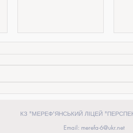
«Від ідеї до дії»: керівниця загону
Випус
«Перспективні волонтери» взяла
сторін
участь у волонтерському форумі у
КЗ "МЕРЕФ'ЯНСЬКИЙ ЛІЦЕЙ "ПЕРСПЕ
Львові
Email:
merefa-6@ukr.net