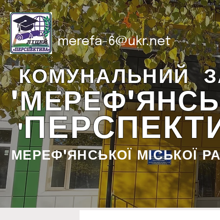
merefa-6@ukr.net
КОМУНАЛЬНИЙ З
"МЕРЕФ'ЯНСЬ
ПЕРСПЕКТ
"
МЕРЕФ'ЯНСЬКОЇ МІСЬКОЇ Р