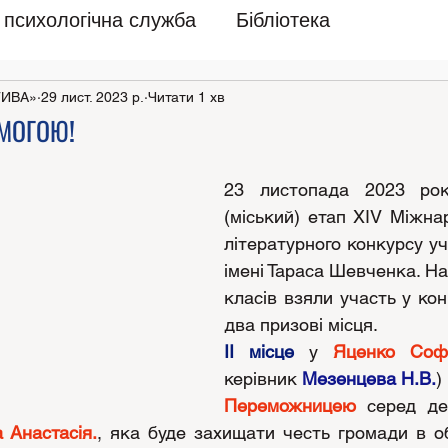
психологічна служба
Бібліотека
ТИВА»
29 лист. 2023 р.
Читати 1 хв
ЕМОГОЮ!
23 листопада 2023 року
(міський) етап ХІV Міжна
літературного конкурсу учн
імені Тараса Шевченка. Наш
класів взяли участь у конк
два призові місця. 
ІІ місце
 у 
Яценко Софі
керівник 
Мезенцева Н.В.
)
Переможницею
 серед дев
 Анастасія.
, яка буде захищати честь громади в об