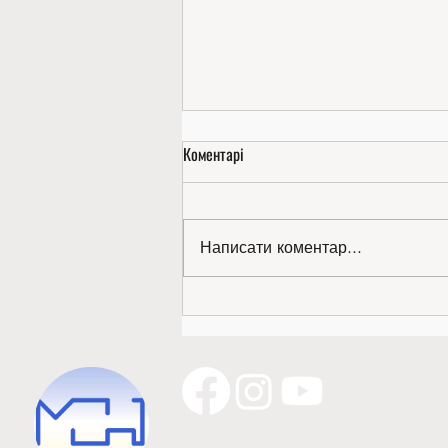
Коментарі
Написати коментар...
Золото міжнародної виставки —
наше!