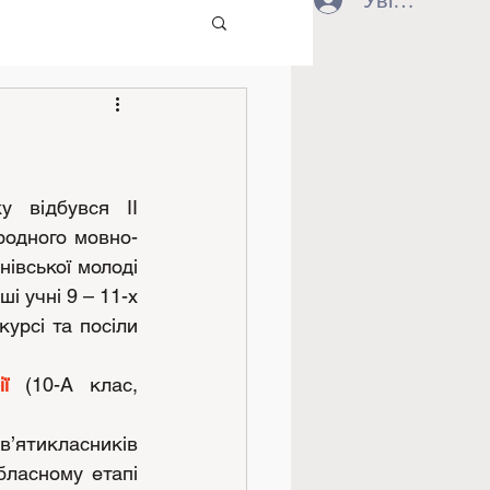
Увійти
 відбувся ІІ 
родного мовно-
івської молоді 
і учні 9 – 11-х 
урсі та посіли 
ї
 (10-А клас, 
’ятикласників 
ласному етапі 