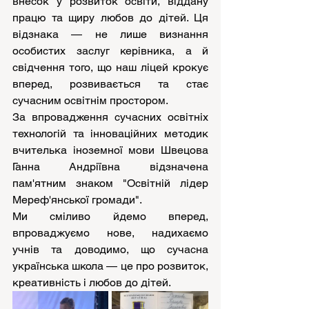
внесок у розвиток освіти, віддану 
працю та щиру любов до дітей. Ця 
відзнака — не лише визнання 
особистих заслуг керівника, а й 
свідчення того, що наш ліцей крокує 
вперед, розвивається та стає 
сучасним освітнім простором.
За впровадження сучасних освітніх 
технологій та інноваційних методик 
вчителька іноземної мови Швецова 
Ганна Андріївна відзначена 
пам'ятним знаком "Освітній лідер 
Мереф'янської громади".
Ми сміливо йдемо вперед, 
впроваджуємо нове, надихаємо 
учнів та доводимо, що сучасна 
українська школа — це про роз
виток, 
креативність і любов до дітей.