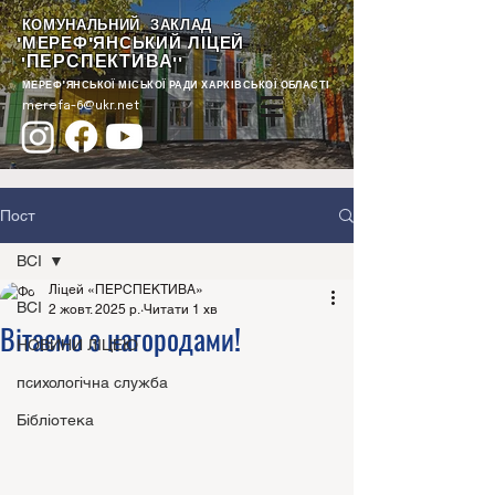
КОМУНАЛЬНИЙ ЗАКЛАД
"МЕРЕФ'ЯНСЬКИЙ ЛІЦЕЙ
ПЕРСПЕКТИВА
"
""
МЕРЕФ'ЯНСЬКОЇ МІСЬКОЇ РАДИ ХАРКІВСЬКОЇ ОБЛАСТІ
merefa-6@ukr.net
Пост
ВСІ
Ліцей «ПЕРСПЕКТИВА»
ВСІ
2 жовт. 2025 р.
Читати 1 хв
Вітаємо з нагородами!
НОВИНИ ЛІЦЕЮ
психологічна служба
Бібліотека