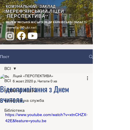
КОМУНАЛЬНИЙ ЗАКЛАД
"МЕРЕФ'ЯНСЬКИЙ ЛІЦЕЙ
ПЕРСПЕКТИВА
"
""
МЕРЕФ'ЯНСЬКОЇ МІСЬКОЇ РАДИ ХАРКІВСЬКОЇ ОБЛАСТІ
merefa-6@ukr.net
Пост
ВСІ
Ліцей «ПЕРСПЕКТИВА»
ВСІ
6 жовт. 2020 р.
Читати 0 хв
Відеопривітання з Днем
НОВИНИ ЛІЦЕЮ
вчителя.
психологічна служба
Бібліотека
https://www.youtube.com/watch?v=xtnCHZX-
42E&feature=youtu.be