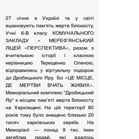
27 січня в Україні та у світі 
вшановують пам'ять жертв Голокосту. 
Учні 6-В класу КОМУНАЛЬНОГО 
ЗАКЛАДУ « МЕРЕФʼЯНСЬКИЙ 
ЛІЦЕЙ «ПЕРСПЕКТИВА», разом з 
вчителькою історії і класною 
керівницею Терещенко Оленою,  
відправились у віртуальну подорож 
до Дробицького Яру.  Бо «ЦЕ МІСЦЕ, 
ДЕ МЕРТВИ ВЧАТЬ ЖИВИХ». 
Меморіальний комплекс "Дробицький 
Яр" є місцем пам’яті жертв Голокосту 
на Харківщині. На цій території 80 
років тому було знищено близько 20 
тисяч харківських євреїв. На 
Меморіалі — понад 9 тис. імен 
загиблих людей, які вдалось 