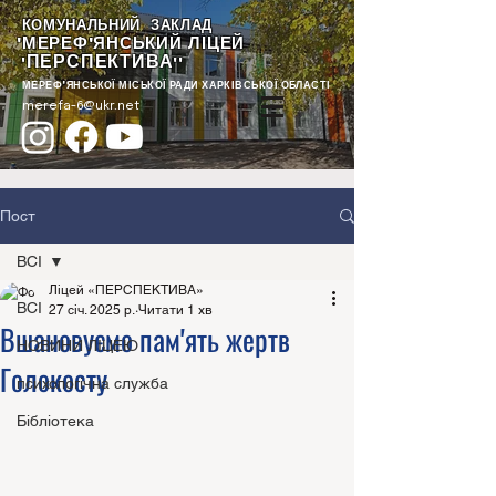
КОМУНАЛЬНИЙ ЗАКЛАД
"МЕРЕФ'ЯНСЬКИЙ ЛІЦЕЙ
ПЕРСПЕКТИВА
"
""
МЕРЕФ'ЯНСЬКОЇ МІСЬКОЇ РАДИ ХАРКІВСЬКОЇ ОБЛАСТІ
merefa-6@ukr.net
Пост
ВСІ
Ліцей «ПЕРСПЕКТИВА»
ВСІ
27 січ. 2025 р.
Читати 1 хв
Вшановуємо пам'ять жертв
НОВИНИ ЛІЦЕЮ
Голокосту
психологічна служба
Бібліотека