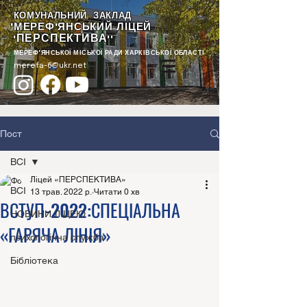
КОМУНАЛЬНИЙ ЗАКЛАД
"МЕРЕФ'ЯНСЬКИЙ ЛІЦЕЙ
ПЕРСПЕКТИВА
"
""
МЕРЕФ'ЯНСЬКОЇ МІСЬКОЇ РАДИ ХАРКІВСЬКОЇ ОБЛАСТІ
merefa-6@ukr.net
Пост
ВСІ
Ліцей «ПЕРСПЕКТИВА»
ВСІ
13 трав. 2022 р.
Читати 0 хв
ВСТУП-2022:СПЕЦІАЛЬНА
НОВИНИ ЛІЦЕЮ
«ГАРЯЧА ЛІНІЯ»
психологічна служба
Бібліотека