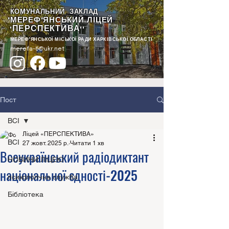
КОМУНАЛЬНИЙ ЗАКЛАД
"МЕРЕФ'ЯНСЬКИЙ ЛІЦЕЙ
ПЕРСПЕКТИВА
"
""
МЕРЕФ'ЯНСЬКОЇ МІСЬКОЇ РАДИ ХАРКІВСЬКОЇ ОБЛАСТІ
merefa-6@ukr.net
Пост
ВСІ
Ліцей «ПЕРСПЕКТИВА»
ВСІ
27 жовт. 2025 р.
Читати 1 хв
Всеукраїнський радіодиктант
НОВИНИ ЛІЦЕЮ
національної єдності-2025
психологічна служба
Бібліотека