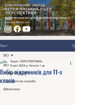
КОМУНАЛЬНИЙ ЗАКЛАД
"МЕРЕФ'ЯНСЬКИЙ ЛІЦЕЙ
ПЕРСПЕКТИВА
"
""
МЕРЕФ'ЯНСЬКОЇ МІСЬКОЇ РАДИ ХАРКІВСЬКОЇ ОБЛАСТІ
merefa-6@ukr.net
Пост
ВСІ
Ліцей «ПЕРСПЕКТИВА»
ВСІ
8 квіт. 2024 р.
Читати 1 хв
Вибір підручників для 11-х
НОВИНИ ЛІЦЕЮ
класів
психологічна служба
Бібліотека