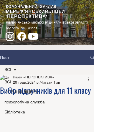
КОМУНАЛЬНИЙ ЗАКЛАД
"МЕРЕФ'ЯНСЬКИЙ ЛІЦЕЙ
ПЕРСПЕКТИВА
"
""
МЕРЕФ'ЯНСЬКОЇ МІСЬКОЇ РАДИ ХАРКІВСЬКОЇ ОБЛАСТІ
merefa-6@ukr.net
Пост
ВСІ
Ліцей «ПЕРСПЕКТИВА»
ВСІ
20 трав. 2024 р.
Читати 1 хв
Вибір підручників для 11 класу
НОВИНИ ЛІЦЕЮ
психологічна служба
Бібліотека