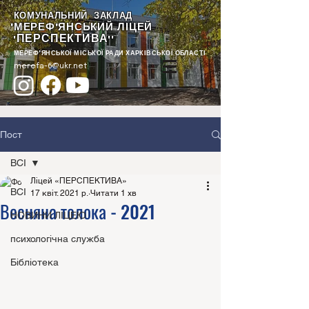
КОМУНАЛЬНИЙ ЗАКЛАД
"МЕРЕФ'ЯНСЬКИЙ ЛІЦЕЙ
ПЕРСПЕКТИВА
"
""
МЕРЕФ'ЯНСЬКОЇ МІСЬКОЇ РАДИ ХАРКІВСЬКОЇ ОБЛАСТІ
merefa-6@ukr.net
Пост
ВСІ
Ліцей «ПЕРСПЕКТИВА»
ВСІ
17 квіт. 2021 р.
Читати 1 хв
Весняна толока - 2021
НОВИНИ ЛІЦЕЮ
психологічна служба
Бібліотека