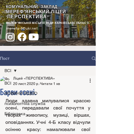
КОМУНАЛЬНИЙ ЗАКЛАД
"МЕРЕФ'ЯНСЬКИЙ ЛІЦЕЙ
ПЕРСПЕКТИВА
"
""
МЕРЕФ'ЯНСЬКОЇ МІСЬКОЇ РАДИ ХАРКІВСЬКОЇ ОБЛАСТІ
merefa-6@ukr.net
Пост
ВСІ
Ліцей «ПЕРСПЕКТИВА»
ВСІ
20 лист. 2020 р.
Читати 1 хв
Барви осені.
НОВИНИ ЛІЦЕЮ
Люди здавна милувалися красою 
психологічна служба
осені, передавали свої почуття у 
Бібліотека
творах живопису, музиці, віршах, 
оповіданнях. Учні 4-Б класу відчули 
осінню красу: намалювали свої 