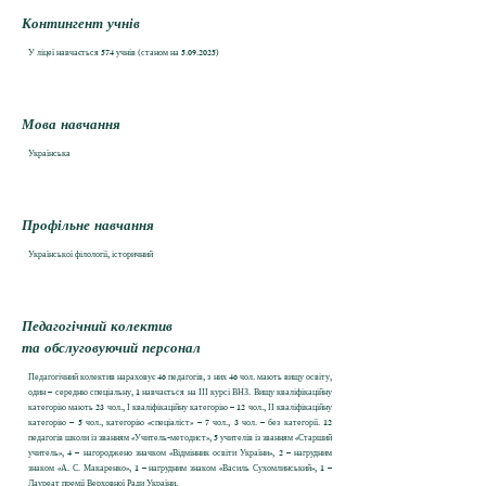
Контингент учнів
У ліцеї навчається 574 учнів (станом на
5.09.2025)
Мова навчання
Українська
Профільне навчання
Української філології, історичний
Педагогічний колектив
та обслуговуючий персонал
Педагогічний колектив нараховує 46 педагогів, з них 46 чол. мають вищу освіту,
один – середню спеціальну, 1 навчається на ІІІ курсі ВНЗ. Вищу кваліфікаційну
категорію мають 23 чол., І кваліфікаційну категорію – 12 чол., ІІ кваліфікаційну
категорію – 5 чол., категорію «спеціаліст» – 7 чол., 3 чол. – без категорії. 12
педагогів школи із званням «Учитель-методист», 5 учителів із званням «Старший
учитель», 4 – нагороджено значком «Відмінник освіти України», 2 – нагрудним
знаком «А. С. Макаренко», 1 – нагрудним знаком «Василь Сухомлинський», 1 –
Лауреат премії Верховної Ради України.