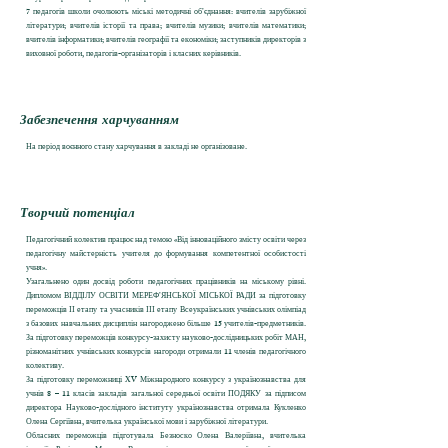
7 педагогів школи очолюють міські методичні об’єднання: вчителів зарубіжної
літератури; вчителів історії та права; вчителів музики; вчителів математики;
вчителів інформатики; вчителів географії та економіки; заступників директорів з
виховної роботи, педагогів-організаторів і класних керівників.
Забезпечення харчуванням
На період воєнного стану харчування в закладі не організоване.
Творчий потенціал
Педагогічний колектив працює над темою «Від інноваційного змісту освіти через
педагогічну майстерність учителя до формування компетентної особистості
учня».
Узагальнено один досвід роботи педагогічних працівників на міському рівні.
Дипломом ВІДДІЛУ ОСВІТИ МЕРЕФ’ЯНСЬКОЇ МІСЬКОЇ РАДИ за підготовку
переможців ІІ етапу та учасників ІІІ етапу Всеукраїнських учнівських олімпіад
з базових навчальних дисциплін нагороджено більше 15 учителів-предметників.
За підготовку переможців конкурсу-захисту науково-дослідницьких робіт МАН,
різноманітних учнівських конкурсів нагороди отримали 11 членів педагогічного
колективу.
За підготовку переможниці XV Міжнародного конкурсу з українознавства для
учнів 8 – 11 класів закладів загальної середньої освіти ПОДЯКУ за підписом
директора Науково-дослідного інституту українознавства отримала Кукленко
Олена Сергіївна, вчителька української мови і зарубіжної літератури.
Обласних переможців підготувала Безноско Олена Валеріївна, вчителька