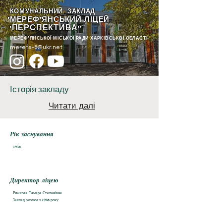
КОМУНАЛЬНИЙ ЗАКЛАД
"МЕРЕФ'ЯНСЬКИЙ ЛІЦЕЙ
ПЕРСПЕКТИВА
"
""
МЕРЕФ'ЯНСЬКОЇ МІСЬКОЇ РАДИ ХАРКІВСЬКОЇ ОБЛАСТІ
merefa-6@ukr.net
Історія закладу
Читати далі
Рік заснування
1936
Директор ліцею
Рижкова Тамара Степанівна
Заклад очолює з 1986 року