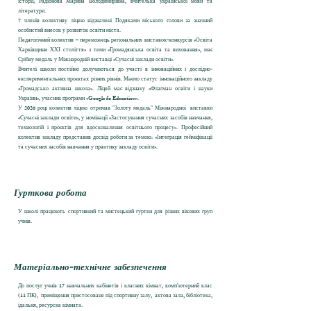
історії; Радіонова Марина Володимирівна, вчителька української мови та
літератури.
7 членів колективу ліцею відзначені Подяками міського голови за значний
особистий внесок у розвиток освіти міста.
Педагогічний колектив – переможець регіональних виставок-конкурсів «Освіта
Харківщини ХХІ століття» з теми «Громадянська освіта та виховання», має
Срібну медаль у Міжнародній виставці «Сучасні заклади освіти».
Вчителі школи постійно долучаються до участі в інноваційних і дослідно-
експериментальних проєктах різних рівнів. Маємо статус інноваційного закладу
«Громадсько активна школа». Ліцей має відзнаку «Флагман освіти і науки
України», учасник програми «Google fo Education».
У 2026 році колектив ліцею отримав "Золоту медаль" Міжнародної виставки
«Сучасні заклади освіти»,
у номінації «Застосування сучасних засобів навчання,
технологій і проєктів для вдосконалення освітнього процесу». Професійний
колектив закладу представив досвід роботи за темою: «Інтеграція гейміфікації
та сучасних засобів навчання у практику закладу освіти».
Гурткова робота
У школі працюють спортивний та мистецький гуртки для різних вікових груп
учнів.
Матеріально-технічне забезпечення
До послуг учнів 17 навчальних кабінетів і класних кімнат, комп’ютерний клас
(11 ПК), приміщення пристосоване під спортивну залу, актова зала, бібліотека,
їдальня, ресурсна кімната.