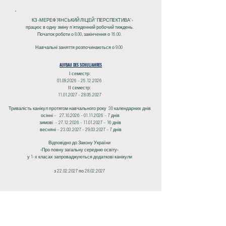
КЗ «МЕРЕФ’ЯНСЬКИЙ ЛІЦЕЙ "ПЕРСПЕКТИВА"»
працює в одну зміну п’ятиденний робочий тиждень.
Початок роботи о 8.00, закінчення о 16.00.
Навчальні заняття розпочинаються о 9.00
AUFBAU DES SCHULJAHRES
І семестр:
01.09.2026 - 25.12.2026
ІІ семестр:
11.01.2027 - 28.05.2027
Тривалість канікул протягом навчального року 30 календарних днів
осінні –
27.10.2026 - 01.11.2026
– 7 днів
зимові –
27.12.2026 - 11.01.2027
– 16 днів
весняні –
23.03.2027 - 29.03.2027
– 7 днів
Відповідно до Закону України
«Про повну загальну середню освіту»
у 1-х класах запроваджуються додаткові канікули
з
22.02.2027
по
28.02.2027
Lehrreich