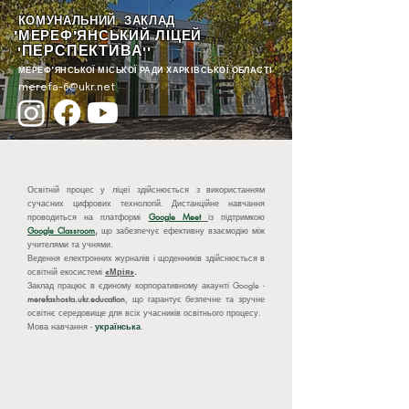
КОМУНАЛЬНИЙ ЗАКЛАД
"МЕРЕФ'ЯНСЬКИЙ ЛІЦЕЙ
ПЕРСПЕКТИВА
"
""
МЕРЕФ'ЯНСЬКОЇ МІСЬКОЇ РАДИ ХАРКІВСЬКОЇ ОБЛАСТІ
merefa-6@ukr.net
Освітній процес у ліцеї здійснюється з використанням
сучасних цифрових технологій. Дистанційне навчання
проводиться на платформі
Google Meet
із підтримкою
Google Classroom
,
що забезпечує ефективну взаємодію між
учителями та учнями.
Ведення електронних журналів і щоденників здійснюється в
освітній екосистемі
«Мрія»
.
З
аклад працює в єдиному корпоративному акаунті Google -
merefashosta.ukr.education
, що гарантує безпечне та зручне
освітнє середовище для всіх учасників освітнього процесу.
Мова навчання -
українська
.