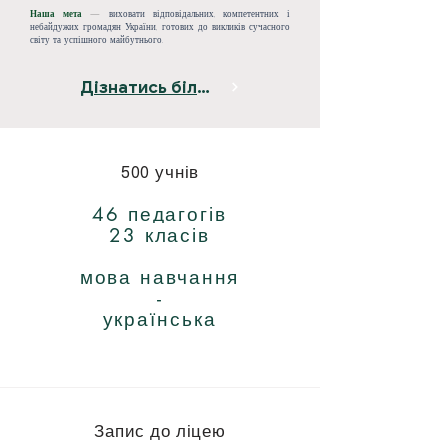
Наша мета
—
виховати відповідальних, компетентних і
небайдужих громадян України, готових до викликів сучасного
світу та успішного майбутнього.
Дізнатись більше
500 учнів
46 педагогів
23 класів
мова навчання
-
українська
Запис до ліцею