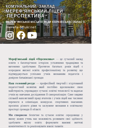
КОМУНАЛЬНИЙ ЗАКЛАД
"МЕРЕФ'ЯНСЬКИЙ ЛІЦЕЙ
ПЕРСПЕКТИВА
"
""
МЕРЕФ'ЯНСЬКОЇ МІСЬКОЇ РАДИ ХАРКІВСЬКОЇ ОБЛАСТІ
merefa-6@ukr.net
Мереф'янський ліцей «Перспектива»
—
це сучасний заклад
освіти з багаторічною історією, усталеними традиціями та
вагомими здобутками. Протягом багатьох років ліцей є
осередком якісної освіти, професіоналізму та розвитку, що
підтверджується успіхами учнів, визнанням педагогів і
довірою батьківської громади.
Наш головний ресурс
—
професійний, творчий і згуртований
педагогічний колектив, який постійно вдосконалює свою
майстерність, упроваджує сучасні освітні технології та надихає
учнів на навчання, дослідження й самореалізацію. Саме завдяки
спільній наполегливій праці вчителів і учнів ліцей має численні
перемоги в олімпіадах, конкурсах, спортивних змаганнях,
проєктах різного рівня та заслужене визнання в освітньому
просторі громади й області.
Ми створюємо
безпечне та сучасне освітнє середовище, у
якому кожен учень має можливість розвивати свої здібності,
здобувати якісну освіту, формувати важливі життєві
компетентності та реалізовувати власні таланти.